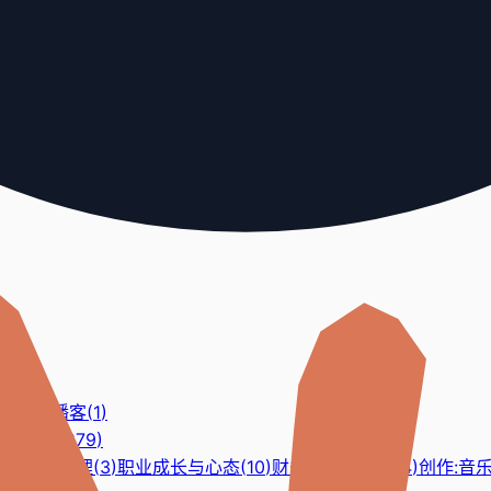
视频
(
1
)
播客
(
1
)
38
)
更早
(
879
)
、招聘与管理
(
3
)
职业成长与心态
(
10
)
财务与人生选择
(
4
)
创作:音乐