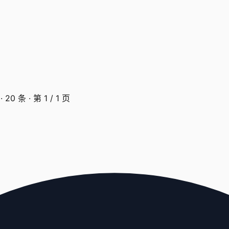
·
20
条 · 第
1
/
1
页