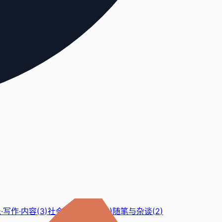
·写作·内容
(
3
)
社会与科技观察
(
1
)
随笔与杂谈
(
2
)