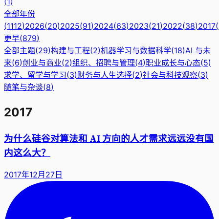
(
1
)
全部年份
(
1112
)
2026
(
20
)
2025
(
91
)
2024
(
63
)
2023
(
21
)
2022
(
38
)
2017
(
更早
(
879
)
全部主题
(
29
)
构建与工程
(
2
)
机器学习与数据科学
(
18
)
AI 与未
来
(
6
)
创业与商业
(
2
)
组织、招聘与管理
(
4
)
职业成长与心态
(
5
)
求学、留学与学习
(
3
)
财务与人生选择
(
2
)
社会与科技观察
(
3
)
随笔与杂谈
(
8
)
2017
为什么硅谷对算法和 AI 方向的人才需求远远没有国
内这么大？
2017年12月27日