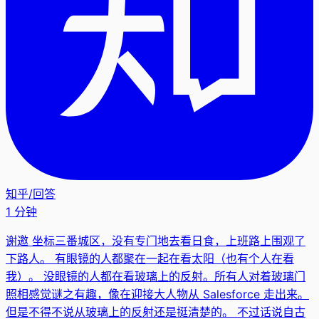
知乎
/
回答
1 分钟
谢邀 坐标三番城区，没有专门地去看日食，上班路上围观了
下路人。 有眼镜的人都聚在一起在看太阳（也有个人在看
我）。 没眼镜的人都在看玻璃上的反射。所有人对着玻璃门
照相感觉谜之有趣，像在迎接大人物从 Salesforce 走出来。
但是不得不说从玻璃上的反射还是挺清楚的。 不过话说自古