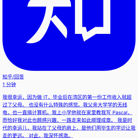
知乎
/
回答
1 分钟
我很幸运，因为做 IT，毕业后在湾区的第一份工作收入就超
过了父母。 也没有什么特殊的感觉。我父亲大学学的无线
电，也一直搞计算机。我上小学他就在家里教我写 Pascal，
而恰好我对此也颇感兴趣，一路走来如此顺理成章。 我是时
代的幸运儿，我站在了父母的肩上，是他们用毕生的学识让我
走的更远。 对此，我深怀感激。