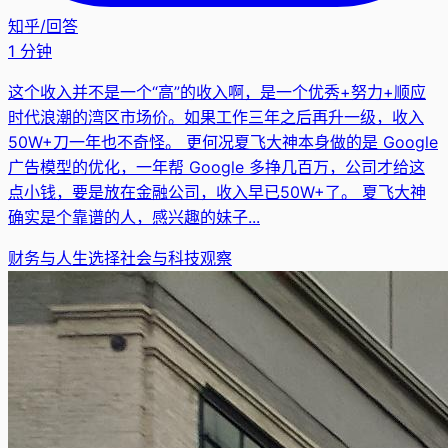
知乎
/
回答
1 分钟
这个收入并不是一个“高”的收入啊，是一个优秀+努力+顺应
时代浪潮的湾区市场价。如果工作三年之后再升一级，收入
50W+刀一年也不奇怪。 更何况夏飞大神本身做的是 Google
广告模型的优化，一年帮 Google 多挣几百万，公司才给这
点小钱，要是放在金融公司，收入早已50W+了。 夏飞大神
确实是个靠谱的人，感兴趣的妹子...
财务与人生选择
社会与科技观察