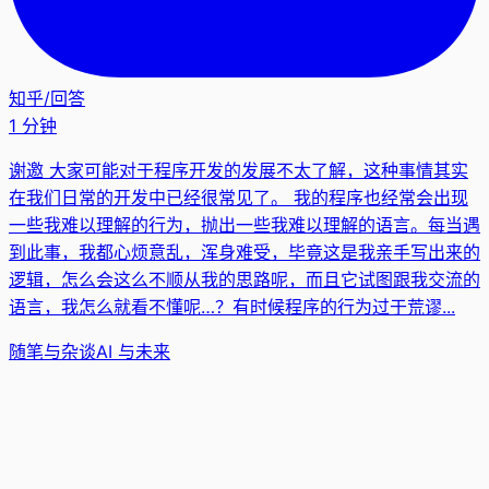
知乎
/
回答
1 分钟
谢邀 大家可能对于程序开发的发展不太了解，这种事情其实
在我们日常的开发中已经很常见了。 我的程序也经常会出现
一些我难以理解的行为，抛出一些我难以理解的语言。每当遇
到此事，我都心烦意乱，浑身难受，毕竟这是我亲手写出来的
逻辑，怎么会这么不顺从我的思路呢，而且它试图跟我交流的
语言，我怎么就看不懂呢…？有时候程序的行为过于荒谬...
随笔与杂谈
AI 与未来