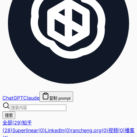
ChatGPT
Claude
复制 prompt
搜索
全部
(
29
)
知乎
(
28
)
Superlinear
(
0
)
LinkedIn
(
0
)
rancheng.org
(
0
)
视频
(
0
)
播客