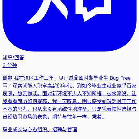
知乎
/
回答
3 分钟
谢邀 我在湾区工作三年，见证过鼎盛时期毕业生 Bug Free
写个深索就能入职拿高薪的年代，到如今毕业生就业似乎百家
哀嚎，愁云惨淡。面对新环境不少人不知所措，被水淹没，让
我看看简历如何提高，我一声叹息，明显感受到缺乏对于工作
基本的思考，也从来没有系统性地准备，只是凭着惯性选择与
曾经热闹市场的表象，期待与往年一样，凭着...
职业成长与心态
组织、招聘与管理