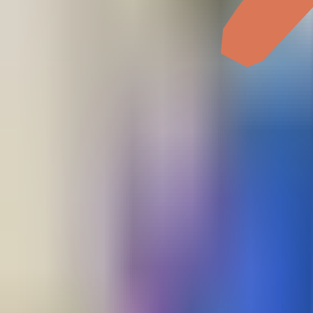
ChatGPT
Claude
复制 prompt
邮箱