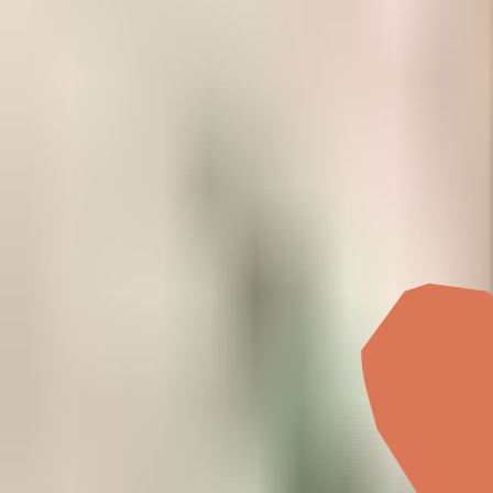
知乎
/
回答
和 AI 讨论这个回答